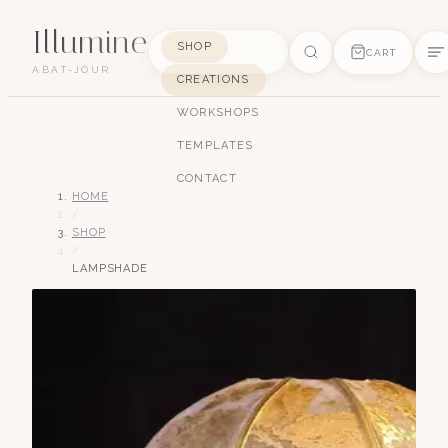
Illumine
SHOP
CART
ABAT-JOUR
CREATIONS
SUGGESTIONS
WORKSHOPS
pagode
soie
art déco
conique
lyre
TEMPLATES
lin
CONTACT
HOME
/
SHOP
/
LAMPSHADE