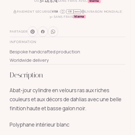
3×
46.67
€
klarna
OU
SANS FRAIS AVEC
PAIEMENT SÉCURISÉ
LIVRAISON MONDIALE
CB
AMEX
klarna
3× SANS FRAIS
PARTAGER
INFORMATION
Bespoke handcrafted production
Worldwide delivery
Description
Abat-jour cylindre en velours ras aux riches
couleurs et aux décors de dahlias avec une belle
finition haute et basse galon noir.
Polyphane intérieur blanc