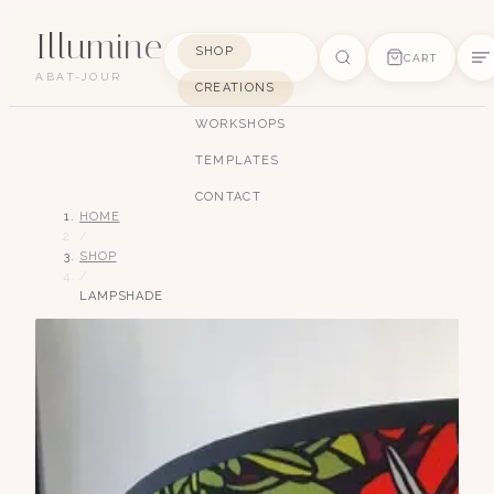
Illumine
SHOP
CART
ABAT-JOUR
CREATIONS
SUGGESTIONS
WORKSHOPS
pagode
soie
art déco
conique
lyre
TEMPLATES
lin
CONTACT
HOME
/
SHOP
/
LAMPSHADE