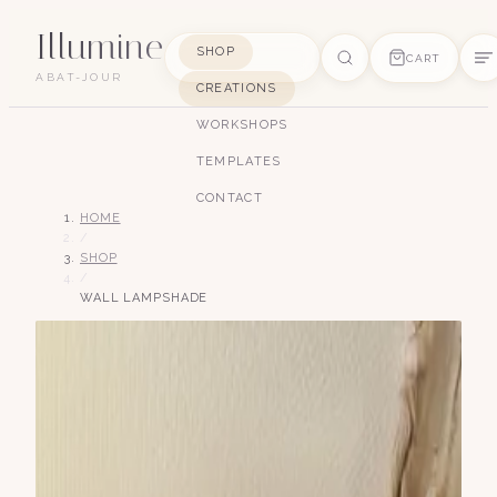
Illumine
SHOP
CART
ABAT-JOUR
CREATIONS
SUGGESTIONS
WORKSHOPS
pagode
soie
art déco
conique
lyre
TEMPLATES
lin
CONTACT
HOME
/
SHOP
/
WALL LAMPSHADE