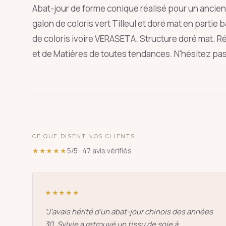
Abat-jour de forme conique réalisé pour un ancien p
galon de coloris vert Tilleul et doré mat en partie
de coloris ivoire VERASETA. Structure doré mat. R
et de Matières de toutes tendances. N'hésitez pa
SUGGESTIONS
pagode
s
↑
↓
CE QUE DISENT NOS CLIENTS
★★★★★
5/5 · 47 avis vérifiés
★★★★★
“
J’avais hérité d’un abat-jour chinois des années
30. Sylvie a retrouvé un tissu de soie à