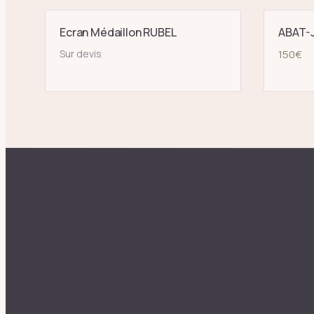
Ecran Médaillon RUBEL
ABAT-J
Sur devis
150
€