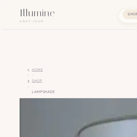
Illumine
SHO
ABAT-JOUR
HOME
/
SHOP
/
LAMPSHADE