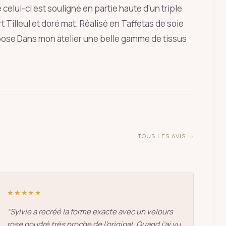
celui-ci est souligné en partie haute d'un triple
 Tilleul et doré mat. Réalisé en Taffetas de soie
ÉCHAP
opose Dans mon atelier une belle gamme de tissus
TOUS LES AVIS →
★★★★★
“
Sylvie a recréé la forme exacte avec un velours
rose poudré très proche de l’original. Quand j’ai vu