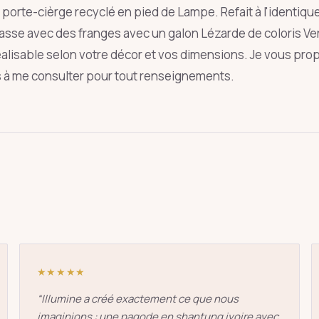
orte-cièrge recyclé en pied de Lampe. Refait à l'identique 
 basse avec des franges avec un galon Lézarde de coloris Vert
éalisable selon votre décor et vos dimensions. Je vous pr
s à me consulter pour tout renseignements.
oie
art déco
conique
lyre
lin
Entrée
Échap
★★★★★
“
Illumine a créé exactement ce que nous
imaginions : une pagode en shantung ivoire avec