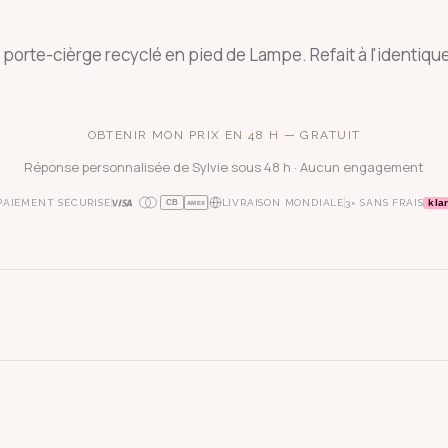
orte-cièrge recyclé en pied de Lampe. Refait à l'identique 
OBTENIR MON PRIX EN 48 H — GRATUIT
Réponse personnalisée de Sylvie sous 48 h · Aucun engagement
kla
PAIEMENT SÉCURISÉ
LIVRAISON MONDIALE
3× SANS FRAIS
CB
AMEX