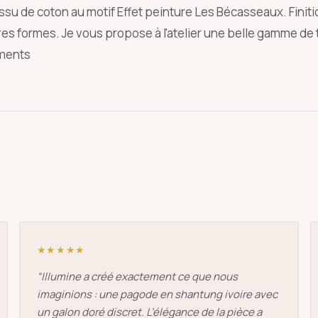
ssu de coton au motif Effet peinture Les Bécasseaux. Finitio
res formes. Je vous propose à l'atelier une belle gamme de
ements
oie
art déco
conique
lyre
lin
Entrée
Échap
★★★★★
“
Illumine a créé exactement ce que nous
imaginions : une pagode en shantung ivoire avec
un galon doré discret. L’élégance de la pièce a