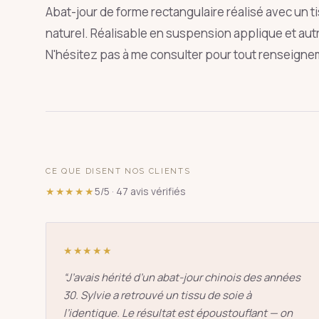
Abat-jour de forme rectangulaire réalisé avec un ti
naturel. Réalisable en suspension applique et aut
N'hésitez pas à me consulter pour tout renseign
SUGGESTIONS
pagode
s
↑
↓
CE QUE DISENT NOS CLIENTS
★★★★★
5/5 · 47 avis vérifiés
★★★★★
“
J’avais hérité d’un abat-jour chinois des années
30. Sylvie a retrouvé un tissu de soie à
l’identique. Le résultat est époustouflant — on