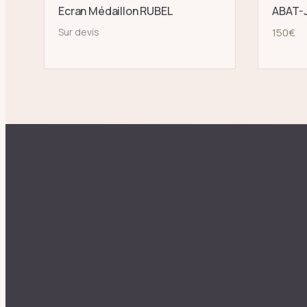
Ecran Médaillon RUBEL
ABAT-J
Sur devis
150
€