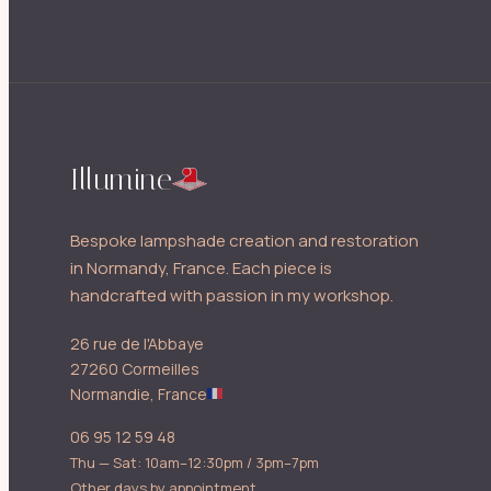
Illumine
Bespoke lampshade creation and restoration
in Normandy, France. Each piece is
handcrafted with passion in my workshop.
26 rue de l'Abbaye
27260 Cormeilles
Normandie, France
06 95 12 59 48
Thu — Sat: 10am–12:30pm / 3pm–7pm
Other days by appointment