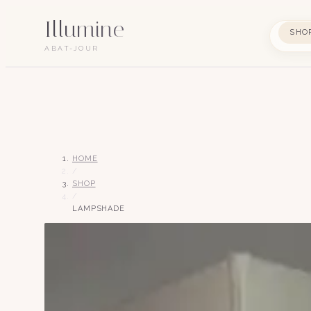
Illumine
SHO
ABAT-JOUR
HOME
/
SHOP
/
LAMPSHADE