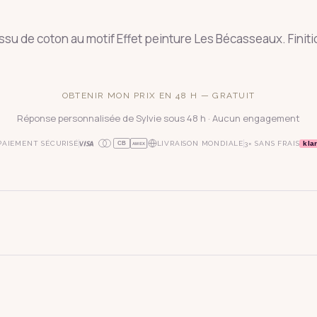
ssu de coton au motif Effet peinture Les Bécasseaux. Finitio
OBTENIR MON PRIX EN 48 H — GRATUIT
Réponse personnalisée de Sylvie sous 48 h · Aucun engagement
kla
PAIEMENT SÉCURISÉ
LIVRAISON MONDIALE
3× SANS FRAIS
CB
AMEX