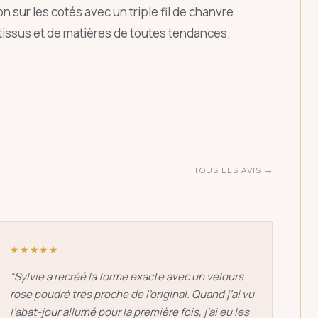
n sur les cotés avec un triple fil de chanvre
ÉCHAP
 tissus et de matières de toutes tendances.
TOUS LES AVIS →
★★★★★
“
Sylvie a recréé la forme exacte avec un velours
rose poudré très proche de l’original. Quand j’ai vu
l’abat-jour allumé pour la première fois, j’ai eu les