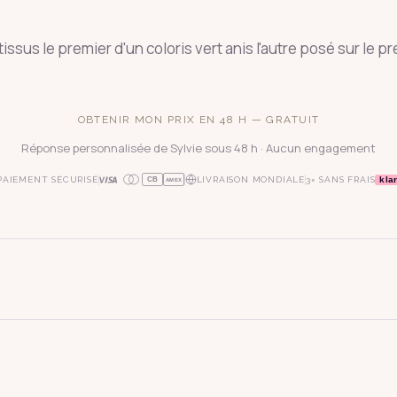
sus le premier d'un coloris vert anis l'autre posé sur le pre
OBTENIR MON PRIX EN 48 H — GRATUIT
Réponse personnalisée de Sylvie sous 48 h · Aucun engagement
kla
PAIEMENT SÉCURISÉ
LIVRAISON MONDIALE
3× SANS FRAIS
CB
AMEX