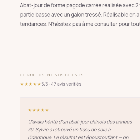
Abat-jour de forme pagode carrée réalisée avec 2 tis
partie basse avec un galon tressé. Réalisable en 
tendances. N'hésitez pas à me consulter pour to
SUGGESTIONS
pagode
s
↑
↓
CE QUE DISENT NOS CLIENTS
★★★★★
5/5 · 47 avis vérifiés
★★★★★
“
J’avais hérité d’un abat-jour chinois des années
30. Sylvie a retrouvé un tissu de soie à
l’identique. Le résultat est époustouflant — on