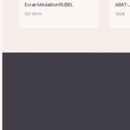
Ecran Médaillon RUBEL
ABAT-J
Sur devis
150
€