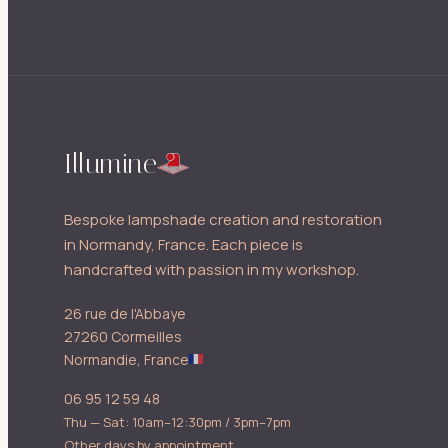
Illumine
Bespoke lampshade creation and restoration
in Normandy, France. Each piece is
handcrafted with passion in my workshop.
26 rue de l'Abbaye
27260 Cormeilles
Normandie, France
06 95 12 59 48
Thu — Sat: 10am–12:30pm / 3pm–7pm
Other days by appointment