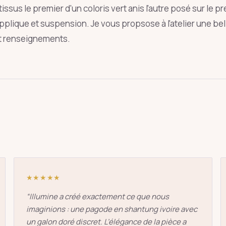
sus le premier d'un coloris vert anis l'autre posé sur le pre
applique et suspension. Je vous propsose à l'atelier une be
ut renseignements.
oie
art déco
conique
lyre
lin
Entrée
Échap
★★★★★
“
Illumine a créé exactement ce que nous
imaginions : une pagode en shantung ivoire avec
un galon doré discret. L’élégance de la pièce a