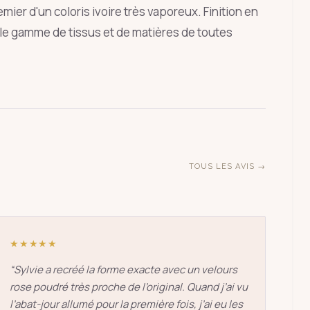
mier d'un coloris ivoire très vaporeux. Finition en
ÉCHAP
lle gamme de tissus et de matières de toutes
TOUS LES AVIS →
★★★★★
“
Sylvie a recréé la forme exacte avec un velours
rose poudré très proche de l’original. Quand j’ai vu
l’abat-jour allumé pour la première fois, j’ai eu les