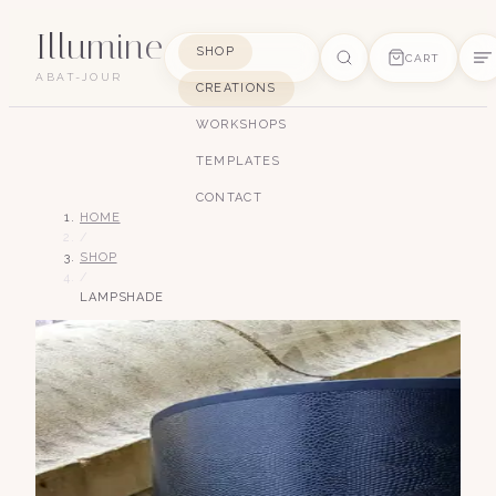
Illumine
SHOP
CART
ABAT-JOUR
CREATIONS
SUGGESTIONS
WORKSHOPS
pagode
soie
art déco
conique
lyre
TEMPLATES
lin
CONTACT
HOME
/
SHOP
/
LAMPSHADE