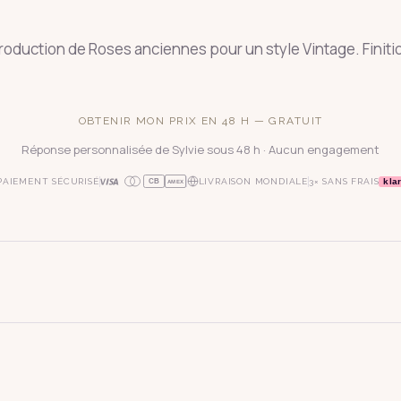
roduction de Roses anciennes pour un style Vintage. Finitio
OBTENIR MON PRIX EN 48 H — GRATUIT
Réponse personnalisée de Sylvie sous 48 h · Aucun engagement
kla
PAIEMENT SÉCURISÉ
LIVRAISON MONDIALE
3× SANS FRAIS
CB
AMEX