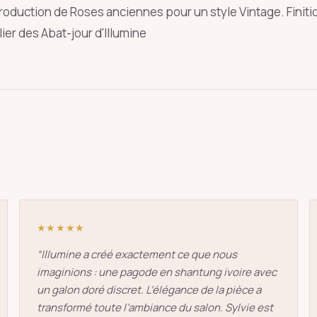
roduction de Roses anciennes pour un style Vintage. Finitio
lier des Abat-jour d'Illumine
oie
art déco
conique
lyre
lin
Entrée
Échap
★★★★★
“
Illumine a créé exactement ce que nous
imaginions : une pagode en shantung ivoire avec
un galon doré discret. L’élégance de la pièce a
transformé toute l’ambiance du salon. Sylvie est