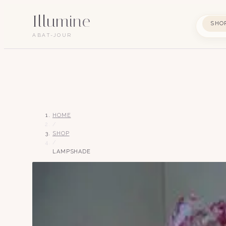
Illumine
SHO
ABAT-JOUR
HOME
/
SHOP
/
LAMPSHADE