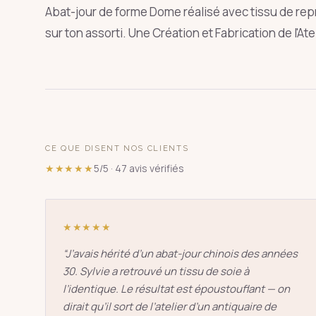
Abat-jour de forme Dome réalisé avec tissu de rep
sur ton assorti. Une Création et Fabrication de l'Ate
SUGGESTIONS
pagode
s
↑
↓
CE QUE DISENT NOS CLIENTS
★★★★★
5/5 · 47 avis vérifiés
★★★★★
“
J’avais hérité d’un abat-jour chinois des années
30. Sylvie a retrouvé un tissu de soie à
l’identique. Le résultat est époustouflant — on
dirait qu’il sort de l’atelier d’un antiquaire de