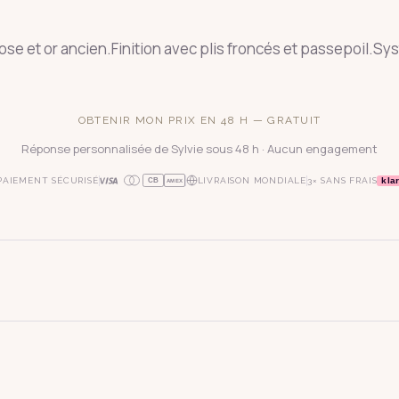
se et or ancien.Finition avec plis froncés et passepoil.Sy
OBTENIR MON PRIX EN 48 H — GRATUIT
Réponse personnalisée de Sylvie sous 48 h · Aucun engagement
kla
PAIEMENT SÉCURISÉ
LIVRAISON MONDIALE
3× SANS FRAIS
CB
AMEX