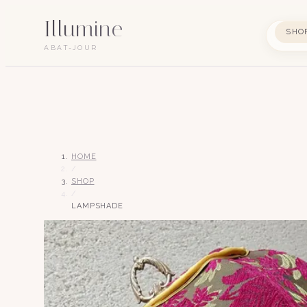
Illumine
SHO
ABAT-JOUR
HOME
/
SHOP
/
LAMPSHADE