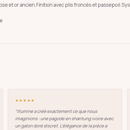
se et or ancien.Finition avec plis froncés et passepoil.Sy
ne
oie
art déco
conique
lyre
lin
Entrée
Échap
★★★★★
“
Illumine a créé exactement ce que nous
imaginions : une pagode en shantung ivoire avec
un galon doré discret. L’élégance de la pièce a