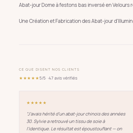
Abat-jour Dome à festons bas inversé en Velours ro
Une Création et Fabrication des Abat-jour d'Illumi
SUGGESTIONS
pagode
s
↑
↓
CE QUE DISENT NOS CLIENTS
★★★★★
5/5 · 47 avis vérifiés
★★★★★
“
J’avais hérité d’un abat-jour chinois des années
30. Sylvie a retrouvé un tissu de soie à
l’identique. Le résultat est époustouflant — on