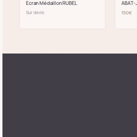
Ecran Médaillon RUBEL
ABAT-J
Sur devis
150
€