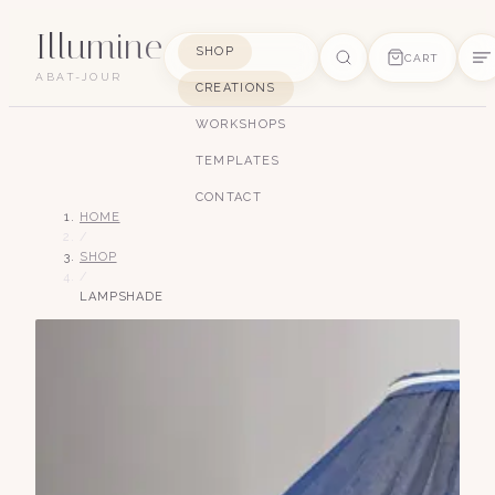
Illumine
SHOP
CART
ABAT-JOUR
CREATIONS
SUGGESTIONS
WORKSHOPS
pagode
soie
art déco
conique
lyre
TEMPLATES
lin
CONTACT
HOME
/
SHOP
/
LAMPSHADE