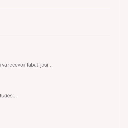
ÉCHAP
a recevoir l'abat-jour .
tudes...