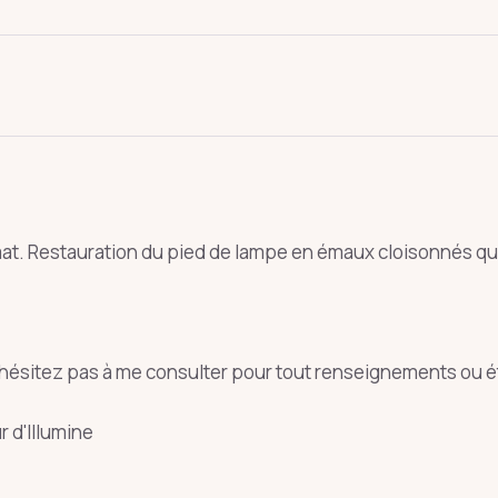
t. Restauration du pied de lampe en émaux cloisonnés qui v
oie
art déco
conique
lyre
lin
'hésitez pas à me consulter pour tout renseignements ou é
Entrée
Échap
r d'Illumine