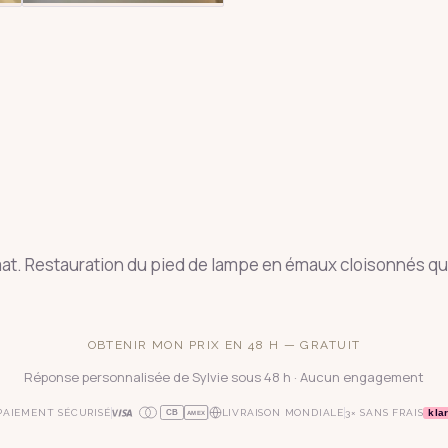
at. Restauration du pied de lampe en émaux cloisonnés qui v
OBTENIR MON PRIX EN 48 H — GRATUIT
Réponse personnalisée de Sylvie sous 48 h · Aucun engagement
kla
PAIEMENT SÉCURISÉ
LIVRAISON MONDIALE
3× SANS FRAIS
CB
AMEX