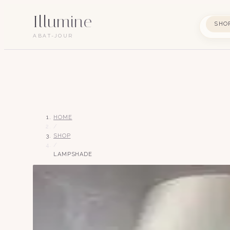
Illumine
SHO
ABAT-JOUR
HOME
/
SHOP
/
LAMPSHADE