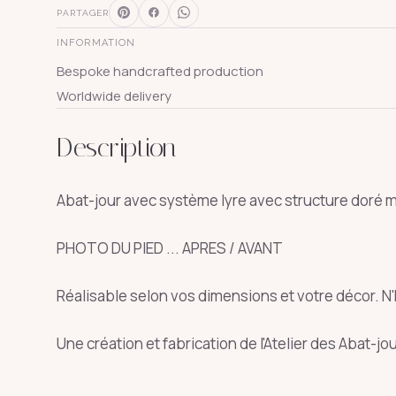
PARTAGER
INFORMATION
Bespoke handcrafted production
Worldwide delivery
Description
Abat-jour avec système lyre avec structure doré ma
SUGGESTIONS
PHOTO DU PIED ... APRES / AVANT
pagode
s
Réalisable selon vos dimensions et votre décor. N
↑
↓
Une création et fabrication de l'Atelier des Abat-jou