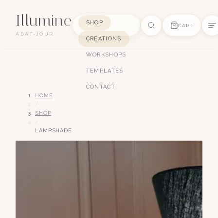
Illumine
SHOP
CART
ABAT-JOUR
CREATIONS
SUGGESTIONS
WORKSHOPS
pagode
soie
art déco
conique
lyre
TEMPLATES
lin
CONTACT
HOME
/
SHOP
/
LAMPSHADE