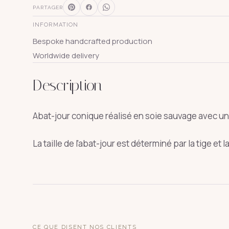
PARTAGER
INFORMATION
Bespoke handcrafted production
Worldwide delivery
Description
SUGGESTIONS
Abat-jour conique réalisé en soie sauvage avec un 
pagode
s
La taille de l'abat-jour est déterminé par la tige et
↑
↓
CE QUE DISENT NOS CLIENTS