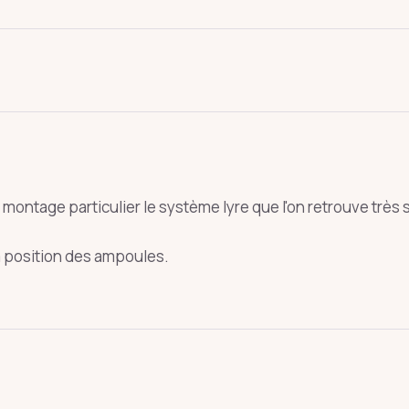
montage particulier le système lyre que l'on retrouve très
oie
art déco
conique
lyre
lin
 la position des ampoules.
Entrée
Échap