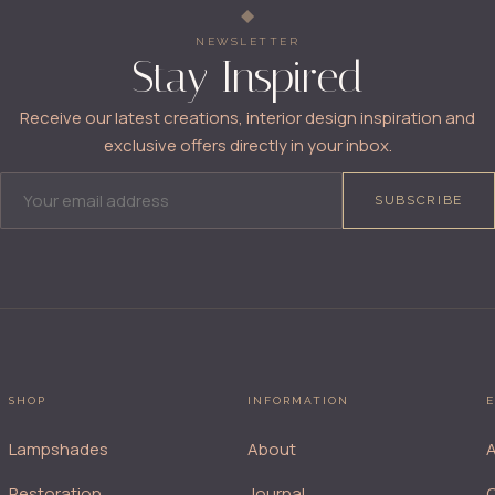
NEWSLETTER
Stay Inspired
Receive our latest creations, interior design inspiration and
exclusive offers directly in your inbox.
EMAIL ADDRESS
SUBSCRIBE
SHOP
INFORMATION
E
Lampshades
About
A
Restoration
Journal