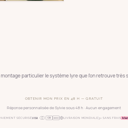
montage particulier le système lyre que l'on retrouve très s
OBTENIR MON PRIX EN 48 H — GRATUIT
Réponse personnalisée de Sylvie sous 48 h · Aucun engagement
kla
PAIEMENT SÉCURISÉ
LIVRAISON MONDIALE
3× SANS FRAIS
CB
AMEX