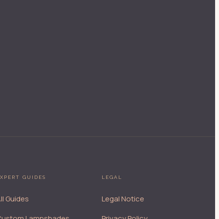
XPERT GUIDES
LEGAL
ll Guides
Legal Notice
Custom Lampshades
Privacy Policy