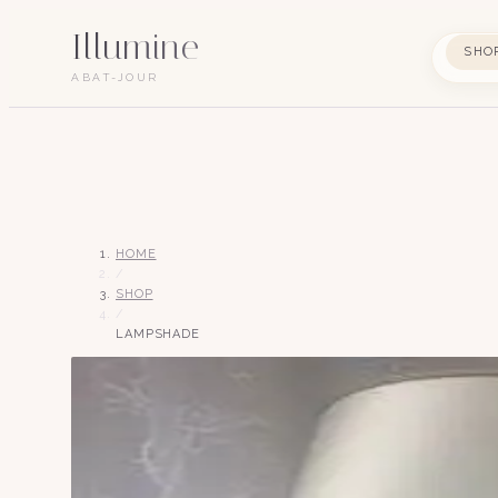
Illumine
SHO
ABAT-JOUR
HOME
/
SHOP
/
LAMPSHADE