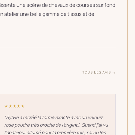
résente une scène de chevaux de courses sur fond
ÉCHAP
n atelier une belle gamme de tissus et de
TOUS LES AVIS →
★★★★★
“
Sylvie a recréé la forme exacte avec un velours
rose poudré très proche de l’original. Quand j’ai vu
l’abat-jour allumé pour la première fois, j’ai eu les