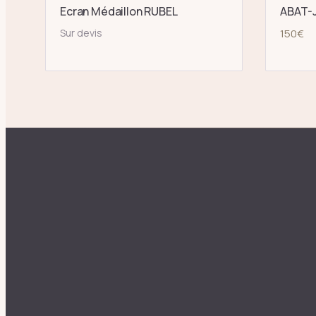
Ecran Médaillon RUBEL
ABAT-J
Sur devis
150
€