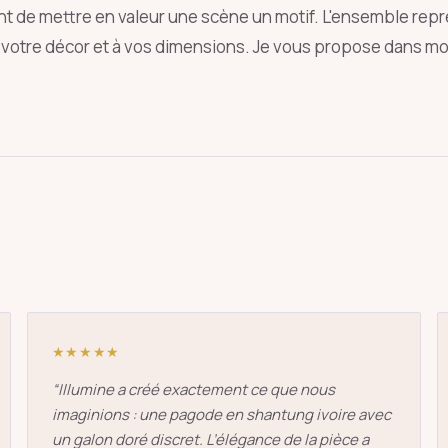
t de mettre en valeur une scène un motif. L'ensemble rep
on votre décor et à vos dimensions. Je vous propose dans mo
oie
art déco
conique
lyre
lin
Entrée
Échap
★★★★★
“
Illumine a créé exactement ce que nous
imaginions : une pagode en shantung ivoire avec
un galon doré discret. L’élégance de la pièce a