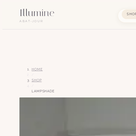
Illumine
SHO
ABAT-JOUR
HOME
/
SHOP
/
LAMPSHADE