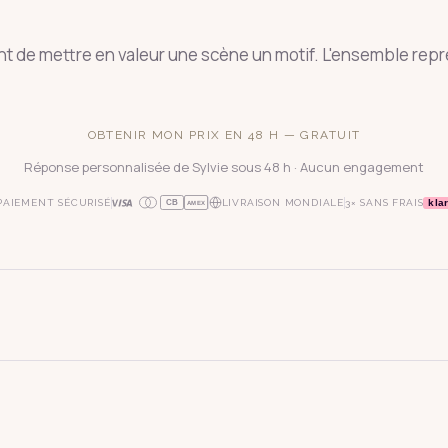
t de mettre en valeur une scène un motif. L'ensemble rep
OBTENIR MON PRIX EN 48 H — GRATUIT
Réponse personnalisée de Sylvie sous 48 h · Aucun engagement
kla
PAIEMENT SÉCURISÉ
LIVRAISON MONDIALE
3× SANS FRAIS
CB
AMEX