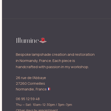
Illumine
Bespoke lampshade creation and restoration
in Normandy, France. Each piece is
handcrafted with passion in my workshop.
26 rue de l'Abbaye
27260 Cormeilles
Normandie, France
06 95 12 59 48
Thu — Sat: 10am–12:30pm / 3pm–7pm
Other days by appointment