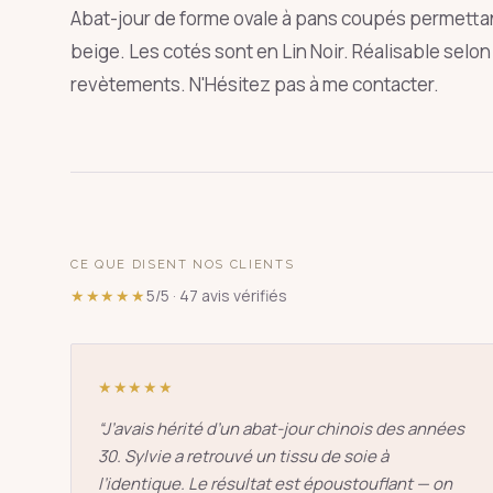
Abat-jour de forme ovale à pans coupés permettan
beige. Les cotés sont en Lin Noir. Réalisable sel
revètements. N'Hésitez pas à me contacter.
SUGGESTIONS
pagode
s
↑
↓
CE QUE DISENT NOS CLIENTS
★★★★★
5/5 · 47 avis vérifiés
★★★★★
“
J’avais hérité d’un abat-jour chinois des années
30. Sylvie a retrouvé un tissu de soie à
l’identique. Le résultat est époustouflant — on