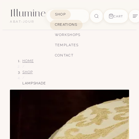
Illumine
SHOP
CART
ABAT-JOUR
CREATIONS
SUGGESTIONS
WORKSHOPS
pagode
soie
art déco
conique
lyre
TEMPLATES
lin
CONTACT
HOME
/
SHOP
/
LAMPSHADE