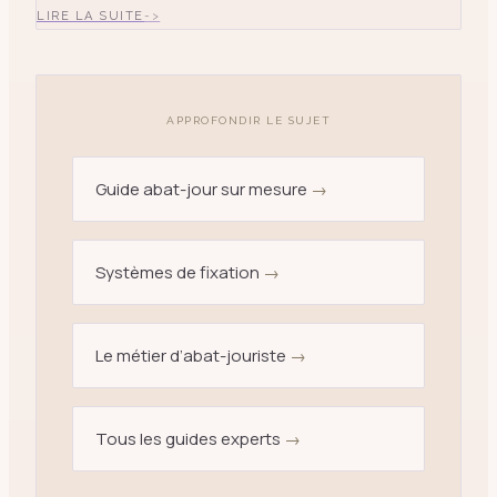
pyramide en doupion de soie sauvage ivoire avec
LIRE LA SUITE
montag
APPROFONDIR LE SUJET
Guide abat-jour sur mesure
→
Systèmes de fixation
→
Le métier d’abat-jouriste
→
Tous les guides experts
→