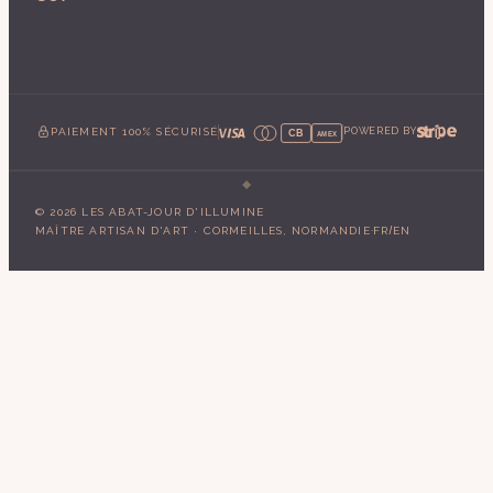
PAIEMENT 100% SÉCURISÉ
POWERED BY
CB
AMEX
©
2026
LES ABAT-JOUR D'ILLUMINE
·
/
MAÎTRE ARTISAN D'ART · CORMEILLES, NORMANDIE
FR
EN