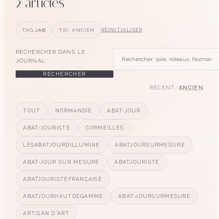
2
article
s
TAG:
JAB
TRI: ANCIEN
RÉINITIALISER
RECHERCHER DANS LE
JOURNAL
RECHERCHER
RÉCENT
/
ANCIEN
TOUT
NORMANDIE
ABAT-JOUR
ABAT-JOURISTE
CORMEILLES
LESABATJOURDILLUMINE
ABATJOURSURMESURE
ABAT-JOUR SUR MESURE
ABATJOURISTE
ABATJOURISTEFRANÇAISE
ABATJOURHAUTDEGAMME
ABAT-JOURSURMESURE
ARTISAN D'ART