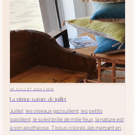
·
18 JUILLET 2020
1
MIN
La vitrine nature de juillet
Juillet, les oiseaux gazouillent, les petits
papillent, le soleil brille de mille feux, la nature est
à son apothéose. Tissus colorés Jab mettant en