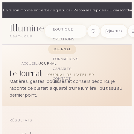
×
 · Livraison monde entier
Devis gratuits · Réponses rapides · Livraison dan
Illumine
SUGGESTIONS
BOUTIQUE
PANIER
ABAT-JOUR
CRÉATIONS
pagode
soie
art déco
conique
lyre
lin
JOURNAL
FORMATIONS
ACCUEIL
/
JOURNAL
GABARITS
Le Journal
JOURNAL DE L'ATELIER
CONTACT
Matières, gestes, coulisses et conseils déco. Ici, je
raconte ce qui fait la qualité d'une lumière : du tissu au
dernier point.
RÉSULTATS