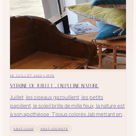
·
18 JUILLET 2020
1
MIN
VITRINE DE JUILLET ... EN PLEINE NATURE
Juillet, les oiseaux gazouillent, les petits
papillent, le soleil brille de mille feux, la nature est
à son apothéose. Tissus colorés Jab mettant en
splendeur notre nature. Coussins de velours et
ABAT-JOUR
ABAT-JOURISTE
coton rectangulaire "En fil d'Indienne" Abat-jour